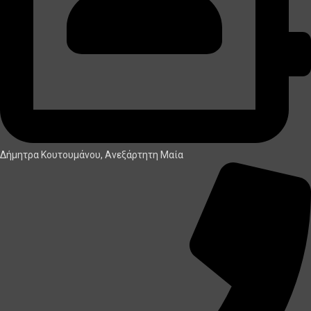
Δήμητρα Κουτουμάνου, Ανεξάρτητη Μαία